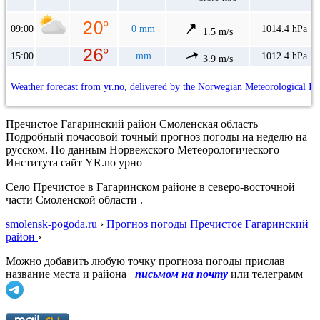
09:00
0 mm
1014.4 hPa
1.5 m/s
15:00
mm
1012.4 hPa
3.9 m/s
Weather forecast from yr.no, delivered by the Norwegian Meteorological In
Пречистое Гагаринский район Смоленская область
Подробный почасовой точный прогноз погоды на неделю на
русском. По данным Норвежского Метеорологического
Института сайт YR.no урно
Село Пречистое в Гагаринском районе в северо-восточной
части Смоленской области .
smolensk-pogoda.ru
›
Прогноз погоды Пречистое Гагаринский
район
›
Можно добавить любую точку прогноза погоды прислав
название места и района
письмом на почту
или телеграмм