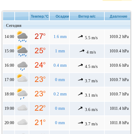
Темпер.°C
Осадки
Ветер м/с
Давление
Сегодня
14:00
1.6 mm
1010.2 hPa
5.5 m/s
15:00
1 mm
1010.4 hPa
4 m/s
16:00
0.4 mm
1010.6 hPa
4.5 m/s
17:00
0 mm
1010.7 hPa
3.7 m/s
18:00
0.2 mm
1010.7 hPa
3.1 m/s
19:00
0 mm
1011.4 hPa
3.6 m/s
20:00
0 mm
1011.8 hPa
3.7 m/s