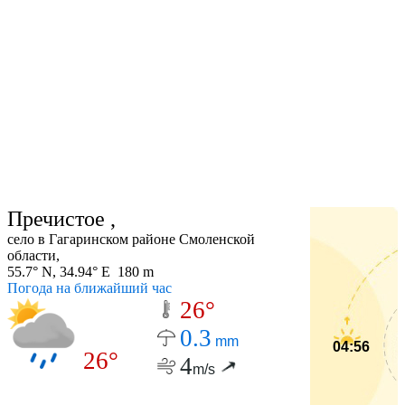
Пречистое ,
село в Гагаринском районе Смоленской
области,
55.7° N, 34.94° E 180 m
Погода на ближайший час
26°
0.3
mm
04:56
26°
4
m/s