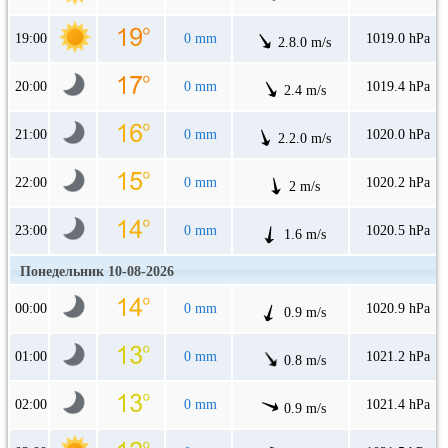
19:00
0 mm
1019.0 hPa
2.8.0 m/s
20:00
0 mm
1019.4 hPa
2.4 m/s
21:00
0 mm
1020.0 hPa
2.2.0 m/s
22:00
0 mm
1020.2 hPa
2 m/s
23:00
0 mm
1020.5 hPa
1.6 m/s
Понедельник 10-08-2026
00:00
0 mm
1020.9 hPa
0.9 m/s
01:00
0 mm
1021.2 hPa
0.8 m/s
02:00
0 mm
1021.4 hPa
0.9 m/s