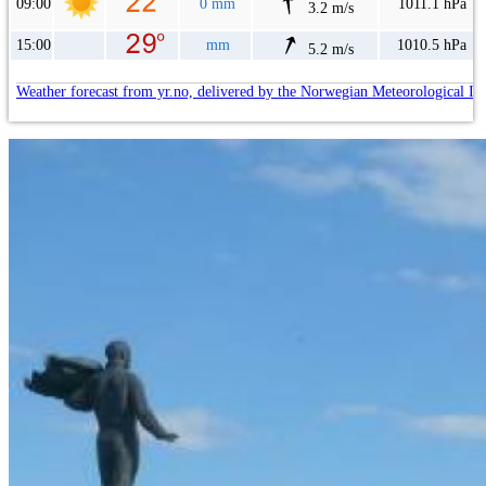
09:00
0 mm
1011.1 hPa
3.2 m/s
15:00
mm
1010.5 hPa
5.2 m/s
Weather forecast from yr.no, delivered by the Norwegian Meteorological In