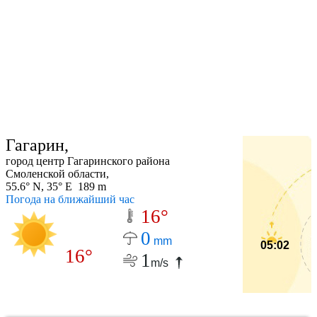
Гагарин,
город центр Гагаринского района
Смоленской области,
55.6° N, 35° E 189 m
Погода на ближайший час
16°
0
mm
05:02
16°
1
m/s