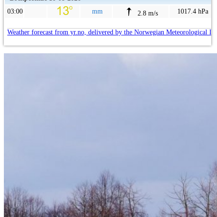
03:00
mm
1017.4 hPa
2.8 m/s
Weather forecast from yr.no, delivered by the Norwegian Meteorological In