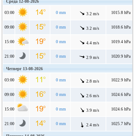
Среда 12-08-2026
03:00
0 mm
1015.8 hPa
3.2 m/s
09:00
0 mm
1018.6 hPa
3.2 m/s
15:00
0 mm
1019.4 hPa
4.4 m/s
21:00
0 mm
1020.9 hPa
2.9 m/s
Четверг 13-08-2026
03:00
0 mm
1022.9 hPa
2.8 m/s
09:00
0 mm
1024.6 hPa
2.6 m/s
15:00
0 mm
1024.6 hPa
3.9 m/s
21:00
0 mm
1025.7 hPa
2.4 m/s