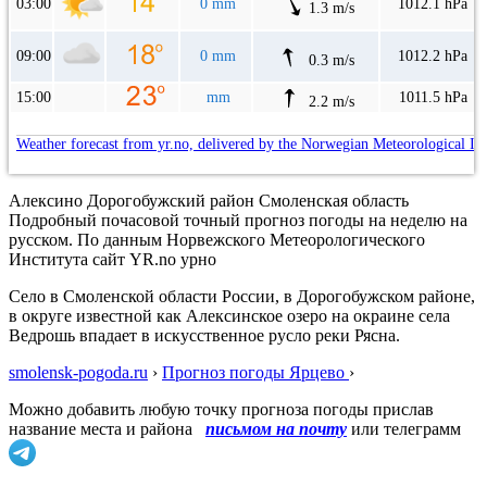
03:00
0 mm
1012.1 hPa
1.3 m/s
09:00
0 mm
1012.2 hPa
0.3 m/s
15:00
mm
1011.5 hPa
2.2 m/s
Weather forecast from yr.no, delivered by the Norwegian Meteorological In
Алексино Дорогобужский район Смоленская область
Подробный почасовой точный прогноз погоды на неделю на
русском. По данным Норвежского Метеорологического
Института сайт YR.no урно
Село в Смоленской области России, в Дорогобужском районе,
в округе известной как Алексинское озеро на окраине села
Ведрошь впадает в искусственное русло реки Рясна.
smolensk-pogoda.ru
›
Прогноз погоды Ярцево
›
Можно добавить любую точку прогноза погоды прислав
название места и района
письмом на почту
или телеграмм